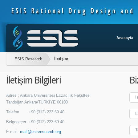
Anasayfa
ESIS Research
İletişim
İletişim Bilgileri
Bi
Adres : Ankara Üniversitesi Eczacılık Fakültesi
Tandoğan Ankara/TÜRKİYE 06100
Telefon
+90 (312) 223 69 40
Belgegeçer
+90 (312) 223 69 40
E-mail:
mail@esisresearch.org