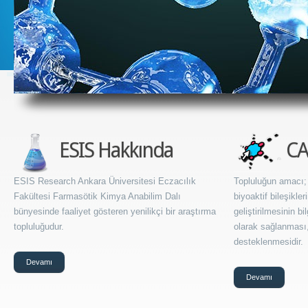
ESIS Hakkında
CA
ESIS Research Ankara Üniversitesi Eczacılık
Topluluğun amacı; 
Fakültesi Farmasötik Kimya Anabilim Dalı
biyoaktif bileşikle
bünyesinde faaliyet gösteren yenilikçi bir araştırma
geliştirilmesinin bi
topluluğudur.
olarak sağlanması, 
desteklenmesidir.
Devamı
Devamı