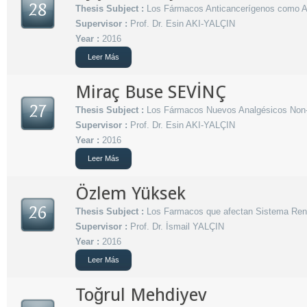
28
Thesis Subject :
Los Fármacos Anticancerígenos como A
Supervisor :
Prof. Dr. Esin AKI-YALÇIN
Year :
2016
Leer Más
Miraç Buse SEVİNÇ
27
Thesis Subject :
Los Fármacos Nuevos Analgésicos Non-e
Supervisor :
Prof. Dr. Esin AKI-YALÇIN
Year :
2016
Leer Más
Özlem Yüksek
26
Thesis Subject :
Los Farmacos que afectan Sistema Ren
Supervisor :
Prof. Dr. İsmail YALÇIN
Year :
2016
Leer Más
Toğrul Mehdiyev