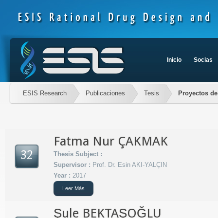
Inicio
Socias
ESIS Research
Publicaciones
Tesis
Proyectos de
Fatma Nur ÇAKMAK
32
Thesis Subject :
Supervisor :
Prof. Dr. Esin AKI-YALÇIN
Year :
2017
Leer Más
Şule BEKTAŞOĞLU