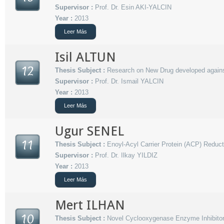
Supervisor :
Prof. Dr. Esin AKI-YALCIN
Year :
2013
Leer Más
Isil ALTUN
12
Thesis Subject :
Research on New Drug developed against
Supervisor :
Prof. Dr. Ismail YALCIN
Year :
2013
Leer Más
Ugur SENEL
11
Thesis Subject :
Enoyl-Acyl Carrier Protein (ACP) Reduc
Supervisor :
Prof. Dr. Ilkay YILDIZ
Year :
2013
Leer Más
Mert ILHAN
10
Thesis Subject :
Novel Cyclooxygenase Enzyme Inhibitor 