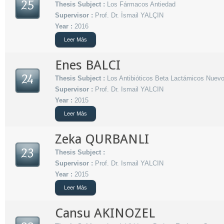
25
Thesis Subject :
Los Fármacos Antiedad
Supervisor :
Prof. Dr. İsmail YALÇIN
Year :
2016
Leer Más
Enes BALCI
24
Thesis Subject :
Los Antibióticos Beta Lactámicos Nuevos
Supervisor :
Prof. Dr. Ismail YALCIN
Year :
2015
Leer Más
Zeka QURBANLI
23
Thesis Subject :
Supervisor :
Prof. Dr. Ismail YALCIN
Year :
2015
Leer Más
Cansu AKINOZEL