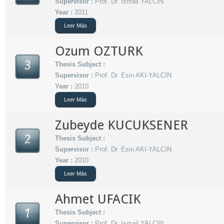
Supervisor :
Prof. Dr. Ismail YALCIN
Year :
2011
Leer Más
Ozum OZTURK
3
Thesis Subject :
Supervisor :
Prof. Dr. Esin AKI-YALCIN
Year :
2010
Leer Más
Zubeyde KUCUKSENER
2
Thesis Subject :
Supervisor :
Prof. Dr. Esin AKI-YALCIN
Year :
2010
Leer Más
Ahmet UFACIK
1
Thesis Subject :
Supervisor :
Prof. Dr. Ismail YALCIN