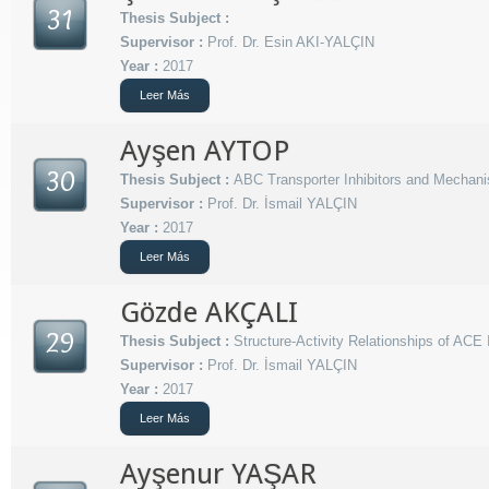
31
Thesis Subject :
Supervisor :
Prof. Dr. Esin AKI-YALÇIN
Year :
2017
Leer Más
Ayşen AYTOP
30
Thesis Subject :
ABC Transporter Inhibitors and Mechanis
Supervisor :
Prof. Dr. İsmail YALÇIN
Year :
2017
Leer Más
Gözde AKÇALI
29
Thesis Subject :
Structure-Activity Relationships of ACE 
Supervisor :
Prof. Dr. İsmail YALÇIN
Year :
2017
Leer Más
Ayşenur YAŞAR