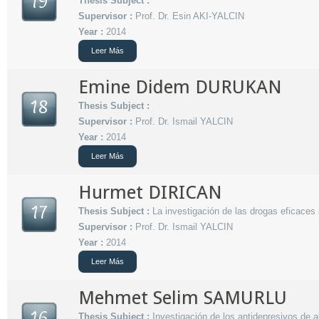
19
Thesis Subject :
Supervisor :
Prof. Dr. Esin AKI-YALCIN
Year :
2014
Leer Más
Emine Didem DURUKAN
18
Thesis Subject :
Supervisor :
Prof. Dr. Ismail YALCIN
Year :
2014
Leer Más
Hurmet DIRICAN
17
Thesis Subject :
La investigación de las drogas eficaces
Supervisor :
Prof. Dr. Ismail YALCIN
Year :
2014
Leer Más
Mehmet Selim SAMURLU
16
Thesis Subject :
Investigación de los antidepresivos de 