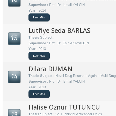
Supervisor :
Prof. Dr. Ismail YALCIN
Year :
2014
Leer Más
Lutfiye Seda BARLAS
15
Thesis Subject :
Supervisor :
Prof. Dr. Esin AKI-YALCIN
Year :
2013
Leer Más
Dilara DUMAN
14
Thesis Subject :
Novel Drug Research Against Multi-Drug
Supervisor :
Prof. Dr. Ismail YALCIN
Year :
2013
Leer Más
Halise Oznur TUTUNCU
13
Thesis Subject :
GST Inhibitor Anticancer Drugs